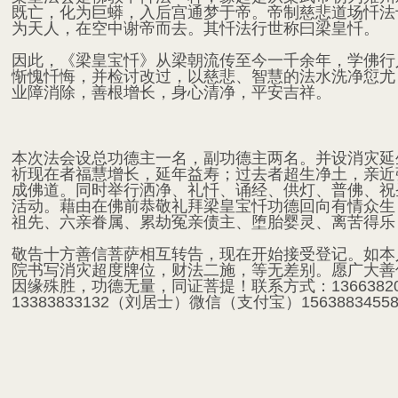
既亡，化为巨蟒，入后宫通梦于帝。帝制慈悲道场忏法
为天人，在空中谢帝而去。其忏法行世称曰梁皇忏。
因此，《梁皇宝忏》从梁朝流传至今一千余年，学佛行
惭愧忏悔，并检讨改过，以慈悲、智慧的法水洗净愆尤
业障消除，善根增长，身心清净，平安吉祥。
本次法会设总功德主一名，副功德主两名。并设消灾延
祈现在者福慧增长，延年益寿；过去者超生净土，亲近
成佛道。同时举行洒净、礼忏、诵经、供灯、普佛、祝
活动。藉由在佛前恭敬礼拜梁皇宝忏功德回向有情众生
祖先、六亲眷属、累劫冤亲债主、堕胎婴灵、离苦得乐
敬告十方善信菩萨相互转告，现在开始接受登记。如本
院书写消灾超度牌位，财法二施，等无差别。愿广大善
因缘殊胜，功德无量，同证菩提！联系方式：1366382
13383833132（刘居士）微信（支付宝）1563883455