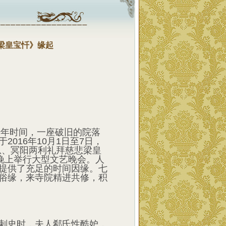
梁皇宝忏》缘起
十年时间，一座破旧的院落
016年10月1日至7日，
恩、冥阳两利礼拜慈悲梁皇
号晚上举行大型文艺晚会。人
提供了充足的时间因缘。七
俗缘，来寺院精进共修，积
剌史时，夫人郗氏性酷妒，