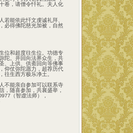
十卷，请僧令忏礼。夫人化
人若能依此忏文虔诚礼拜、
，必得佛陀慈光加被，自然
生位和超度往生位。功德专
弥陀。并回向法界众生，共
圣、上供、供斋回向等佛事
，仰仗弥陀愿力，超荐历代
，往生西方极乐净土。
人不能亲自参加可以联系寺
信，随喜参加，共襄盛举，
0977（智虚法师），
8