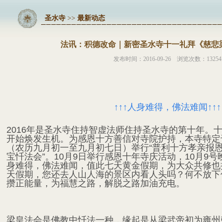
圣水寺
>>
最新动态
法讯：积德改命｜新密圣水寺十一礼拜《慈悲
发布时间：2016-09-26 浏览次数：13254
↑↑↑人身难得，佛法难闻↑↑↑
2016年是圣水寺住持智虚法师住持圣水寺的第十年。
开始焕发生机。为感恩十方善信对寺院护持，本寺特定于2
（农历九月初一至九月初七日）举行“普利十方孝亲报
宝忏法会”。10月9日举行感恩十年寺庆活动，10月9
身难得，佛法难闻，值此七天黄金假期，为大众共修也
天假期，您还去人山人海的景区内看人头吗？何不放下
攒正能量，为福慧之路，解脱之路加油充电。
梁皇法会是佛教中忏法一种，缘起是从梁武帝初为雍州