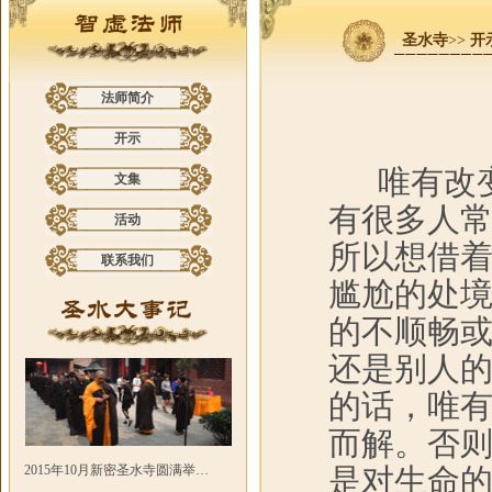
圣水寺
>>
开
法师简介
开示
唯有改
文集
有很多人
活动
所以想借
联系我们
尴尬的处
的不顺畅
还是别人
的话，唯
而解。否
2015年10月新密圣水寺圆满举…
是对生命