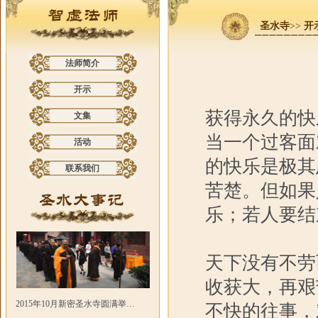
圣水寺
>>
开
法师简介
开示
获得永久的快
文集
当一个过客面
活动
的快乐是极其
联系我们
苦楚。但如果
乐；若人要结
天下没有不劳
收获大，再艰
2015年10月新密圣水寺圆满举…
不快的往事，