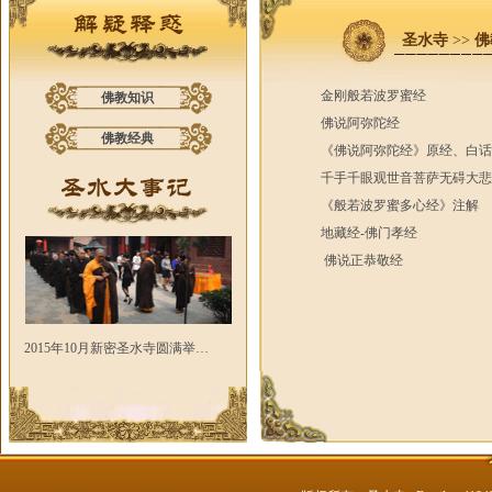
圣水寺
>>
佛
金刚般若波罗蜜经
佛教知识
佛说阿弥陀经
佛教经典
《佛说阿弥陀经》原经、白话
千手千眼观世音菩萨无碍大悲
《般若波罗蜜多心经》注解
地藏经-佛门孝经
佛说正恭敬经
2015年10月新密圣水寺圆满举…