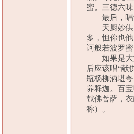
蜜。三德六味
最后，唱“
天厨妙供，
多，怛你也他
诃般若波罗蜜
如果是大法
后应该唱“献
瓶杨柳洒堪夸
养释迦。百宝
献佛菩萨，衣
称）。