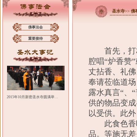
圣水寺
>>
佛
佛事法会
重要接待
首先，打板
腔唱“炉香赞
丈拈香、礼佛
奉请莅临道场
露水真言“、
2015年10月新密圣水寺圆满举…
供的物品变成
以受供。此外
此食色香味
品。等施无差