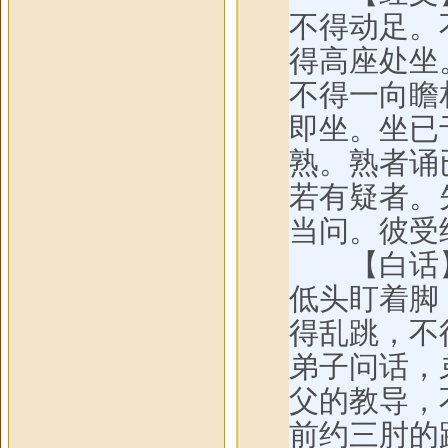
不得动足。
得高座处坐
不得一向瞻
即坐。坐已
熟。熟者诵
若有疑者。
当问。彼受
【白话】弟
低头盯着脚
得乱跳，不
弟子问话，
父的教导，
前约三肘的