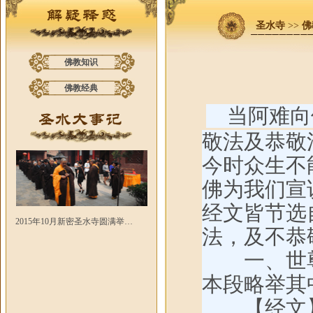
圣水寺
>>
佛
佛教知识
佛教经典
当阿难向
敬法及恭敬
今时众生不
佛为我们宣
经文皆节选
2015年10月新密圣水寺圆满举…
法，及不恭
一、世尊
本段略举其
【经文】