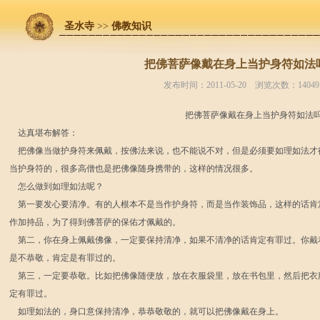
圣水寺
>>
佛教知识
把佛菩萨像戴在身上当护身符如法
发布时间：2011-05-20 浏览次数：14049
把佛菩萨像戴在身上当护身符如法吗
达真堪布解答：
把佛像当做护身符来佩戴，按佛法来说，也不能说不对，但是必须要如理如法才
当护身符的，很多高僧也是把佛像随身携带的，这样的情况很多。
怎么做到如理如法呢？
第一要发心要清净。有的人根本不是当作护身符，而是当作装饰品，这样的话肯
作加持品，为了得到佛菩萨的保佑才佩戴的。
第二，你在身上佩戴佛像，一定要保持清净，如果不清净的话肯定有罪过。你戴
是不恭敬，肯定是有罪过的。
第三，一定要恭敬。比如把佛像随便放，放在衣服袋里，放在书包里，然后把衣
定有罪过。
如理如法的，身口意保持清净，恭恭敬敬的，就可以把佛像戴在身上。