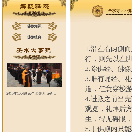
圣水寺
>>
佛
佛教知识
佛教经典
1.沿左右两侧
行，则先以左
2.除佛经、佛
3.唯有诵经、
道，任意穿梭
2015年10月新密圣水寺圆满举…
4.进殿之前当
观览，礼拜后方
生，得无碍眼，
5.于佛殿内只